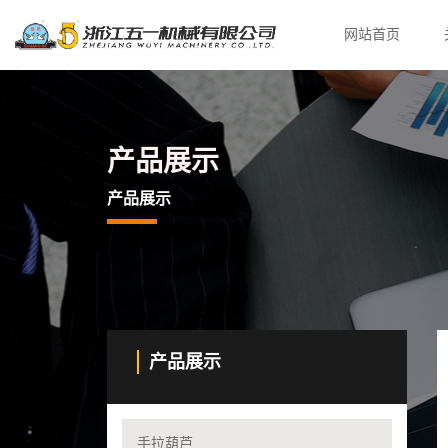
网站首页
产品展示
产品展示
产品展示
手拉葫芦