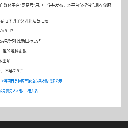
自媒体平台“网易号”用户上传并发布，本平台仅提供信息存储服
客拍下男子深圳北站台抽烟
+8+13
满电针刺 比新国标更严
O，谁的堆料更狠
参数出炉
单：不等618了
子、卡拉等项目手拉葫芦紧迫方案收购成果公示
球竞赛男人A组、B组头名