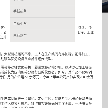
手板葫芦
单轨小车
优化，科学技术创新活力迸发……安顺处处涌动发展热潮。今
，锚定建设“两城三基地”，大力聚焦“三抓”经济头号工程，工业
电动葫芦
间过半、任务过半。
，大型机械轰鸣不息，工人在生产线间有序忙碌。配件加工、
移动破碎筛分设备从零部件逐步成型。
产履带移动锺式破碎机、履带式移动筛分机、移动砂石加工等设
逐渐成长为国内破碎分筛行业的佼佼者，如今，其产品不仅畅销
们6月的产值是270余万元，今年上半年公司产值实现2000余万
生产车间同样一片繁忙。走进厂区，就能听到机器的轰鸣与物
的工作人员紧盯屏幕，精准操控设备确保工序无虞，一块块负极