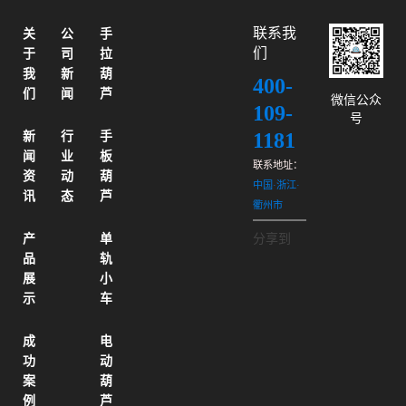
联系我
关
公
手
们
于
司
拉
我
新
葫
400-
们
闻
芦
微信公众
109-
号
1181
新
行
手
闻
业
板
联系地址：
资
动
葫
中国·浙江·
讯
态
芦
衢州市
产
单
分享到
品
轨
展
小
示
车
成
电
功
动
案
葫
例
芦